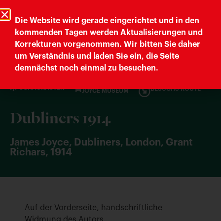
Trieste Cultura
Comune di Trieste
Die Website wird gerade eingerichtet und in den
kommenden Tagen werden Aktualisierungen und
Korrekturen vorgenommen. Wir bitten Sie daher
Letteratura Trieste
um Verständnis und laden Sie ein, die Seite
demnächst noch einmal zu besuchen.
SCHAUKÄSTEN
BESUCHS ROUTE
JOYCE MUSEUM
Dubliners 1914
James Joyce, Dubliners, London, Grant
Richars, 1914
Auf der Vorderseite, handschriftliche
Widmung des Autors