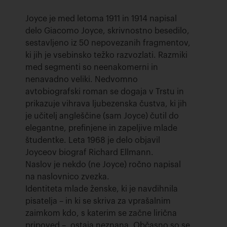
Joyce je med letoma 1911 in 1914 napisal
delo Giacomo Joyce, skrivnostno besedilo,
sestavljeno iz 50 nepovezanih fragmentov,
ki jih je vsebinsko težko razvozlati. Razmiki
med segmenti so neenakomerni in
nenavadno veliki. Nedvomno
avtobiografski roman se dogaja v Trstu in
prikazuje vihrava ljubezenska čustva, ki jih
je učitelj angleščine (sam Joyce) čutil do
elegantne, prefinjene in zapeljive mlade
študentke. Leta 1968 je delo objavil
Joyceov biograf Richard Ellmann.
Naslov je nekdo (ne Joyce) ročno napisal
na naslovnico zvezka.
Identiteta mlade ženske, ki je navdihnila
pisatelja – in ki se skriva za vprašalnim
zaimkom kdo, s katerim se začne lirična
pripoved –, ostaja neznana. Občasno so se