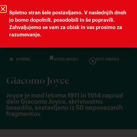
Trieste Cultura
Comune di Trieste
Spletno stran šele postavljamo. V naslednjih dneh
jo bomo dopolnili, posodobili in še popravili.
Zahvaljujemo se vam za obisk in vas prosimo za
Muzej tržaške književnosti
razumevanje.
VITRINE
JOYCE MUZEJ
POT OBISKA
Giacomo Joyce
Joyce je med letoma 1911 in 1914 napisal
delo Giacomo Joyce, skrivnostno
besedilo, sestavljeno iz 50 nepovezanih
fragmentov