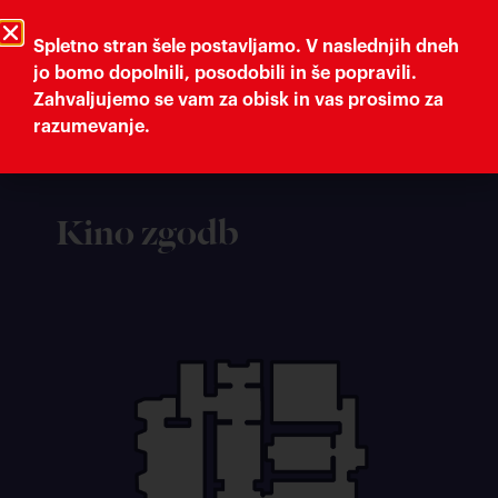
Trieste Cultura
Comune di Trieste
Spletno stran šele postavljamo. V naslednjih dneh
jo bomo dopolnili, posodobili in še popravili.
Zahvaljujemo se vam za obisk in vas prosimo za
Muzej tržaške književnosti
razumevanje.
Kino zgodb