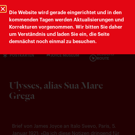
Trieste Cultura
Comune di Trieste
Die Website wird gerade eingerichtet und in den
kommenden Tagen werden Aktualisierungen und
Korrekturen vorgenommen. Wir bitten Sie daher
Letteratura Trieste
um Verständnis und laden Sie ein, die Seite
demnächst noch einmal zu besuchen.
BESUCHS
POSTKARTEN
JOYCE MUSEUM
ROUTE
Ulysses, alias Sua Mare
Grega
Brief von James Joyce an Italo Svevo, Paris, 5.
Januar 1921: «Da ich diese Notizen dringend für