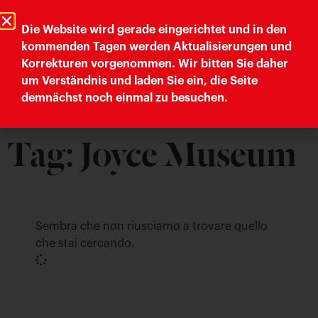
Trieste Cultura
Comune di Trieste
Die Website wird gerade eingerichtet und in den
kommenden Tagen werden Aktualisierungen und
Korrekturen vorgenommen. Wir bitten Sie daher
Letteratura Trieste
um Verständnis und laden Sie ein, die Seite
demnächst noch einmal zu besuchen.
Tag: Joyce Museum
Sembra che non riusciamo a trovare quello
che stai cercando.