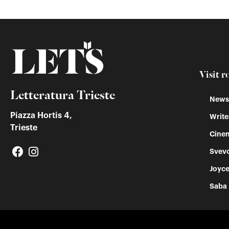
Visit r
Letteratura Trieste
Newss
Piazza Hortis 4,
Write
Trieste
Cinem
Svev
Joyc
Saba