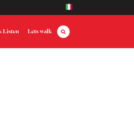
s Listen
Lets walk