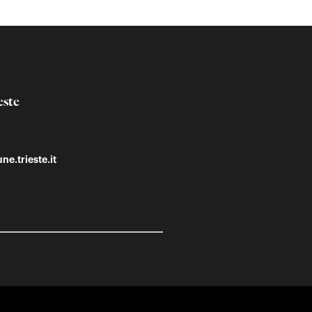
este
ne.trieste.it