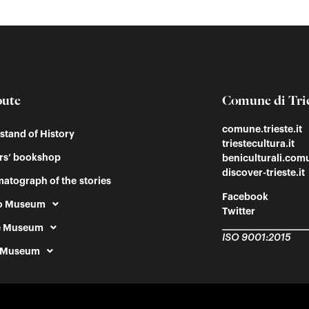
oute
Comune di Tri
comune.trieste.it
tand of History
triestecultura.it
rs’ bookshop
beniculturali.comu
discover-trieste.it
atograph of the stories
Facebook
o Museum
Twitter
e Museum
ISO 9001:2015
 Museum