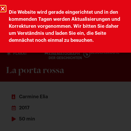
Trieste Cultura
Comune di Trieste
Die Website wird gerade eingerichtet und in den
kommenden Tagen werden Aktualisierungen und
Korrekturen vorgenommen. Wir bitten Sie daher
Letteratura Trieste
um Verständnis und laden Sie ein, die Seite
demnächst noch einmal zu besuchen.
DER
BESUCHSROUTE
PLAKAT
KINEMATOGRAPH
DER GESCHICHTEN
La porta rossa
Carmine Elia
2017
50 min