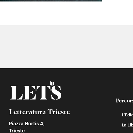
Percor
Letteratura Trieste
L’Edi
Piazza Hortis 4,
La Lib
Trieste