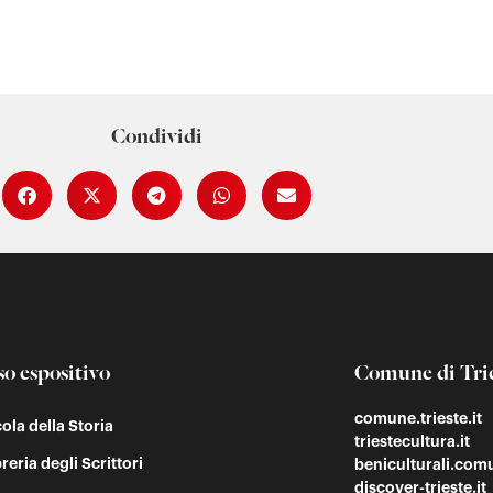
Condividi
so espositivo
Comune di Tri
comune.trieste.it
cola della Storia
triestecultura.it
reria degli Scrittori
beniculturali.comu
discover-trieste.it