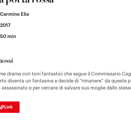
Carmine Elia
2017
50 min
nossi
ime drama
con toni fantastici che segue il Commissario Cagl
to diventa un fantasma e decide di “rimanere” da queste pa
a assassinato e per cercare di salvare sua moglie dallo stess
Link