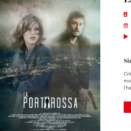
Si
Cr
mor
l’h