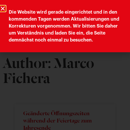
Trieste Cultura
Comune di Trieste
Die Website wird gerade eingerichtet und in den
kommenden Tagen werden Aktualisierungen und
Korrekturen vorgenommen. Wir bitten Sie daher
Letteratura Trieste
um Verständnis und laden Sie ein, die Seite
demnächst noch einmal zu besuchen.
Author:
Marco
Fichera
Geänderte Öffnungszeiten
während der Feiertage zum
Jahresende