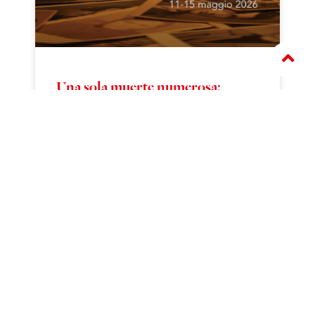
Una sola muerte numerosa:
Settimana argentina a 50 anni dal
Golpe Trieste
11 – 15 maggio
> APRI
IN PRIMA PERSONA