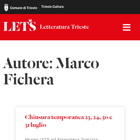
Trieste Cultura
Comune di Trieste
Letteratura Trieste
Autore:
Marco
Fichera
Chiusura temporanea 23, 24, 30 e
31 luglio
Museo LETS ed Emeroteca Tomizza: