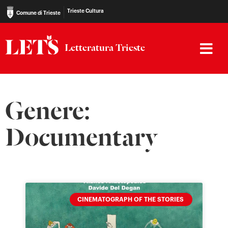
Trieste Cultura
Comune di Trieste
Letteratura Trieste
Genere:
Documentary
CINEMATOGRAPH OF THE STORIES