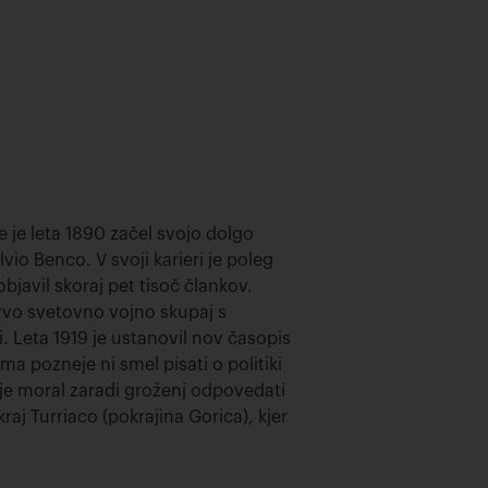
 je leta 1890 začel svojo dolgo
vio Benco. V svoji karieri je poleg
bjavil skoraj pet tisoč člankov.
prvo svetovno vojno skupaj s
i. Leta 1919 je ustanovil nov časopis
a pozneje ni smel pisati o politiki
e je moral zaradi groženj odpovedati
raj Turriaco (pokrajina Gorica), kjer