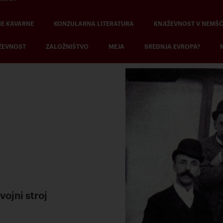
NE KAVARNE
KONZULARNA LITERATURA
KNJIŽEVNOST V NEMŠČ
ŽEVNOST
ZALOŽNIŠTVO
MEJA
SREDNJA EVROPA?
vojni stroj