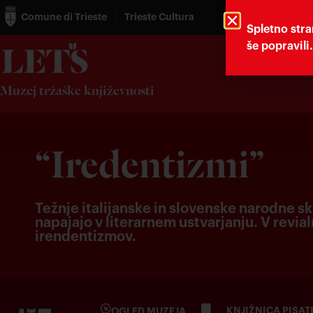
Comune di Trieste
Trieste Cultura
Spletno stra
še popravili
Muzej tržaške književnosti
“Iredentizmi”
Težnje italijanske in slovenske narodne skup
napajajo v literarnem ustvarjanju. V revia
irendentizmov.
KNJIŽNICA PISAT
OGLED MUZEJA