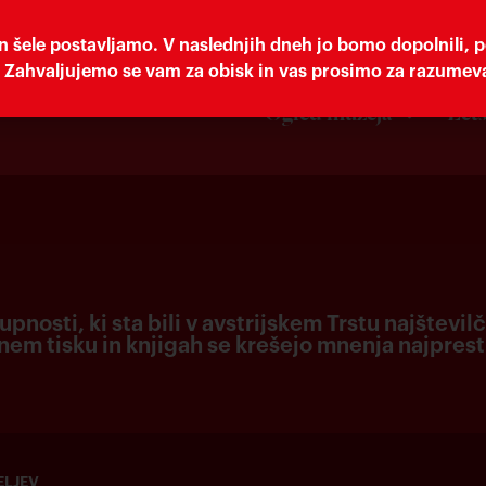
n šele postavljamo. V naslednjih dneh jo bomo dopolnili, p
. Zahvaljujemo se vam za obisk in vas prosimo za razumev
Ogled muzeja
Lets
nosti, ki sta bili v avstrijskem Trstu najštevilč
lnem tisku in knjigah se krešejo mnenja najprest
ELJEV