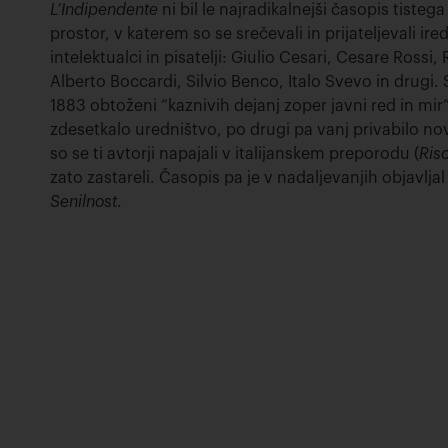
L’Indipendente
ni bil le najradikalnejši časopis tisteg
prostor, v katerem so se srečevali in prijateljevali ire
intelektualci in pisatelji: Giulio Cesari, Cesare Rossi
Alberto Boccardi, Silvio Benco, Italo Svevo in drugi. Sk
1883 obtoženi “kaznivih dejanj zoper javni red in mir”,
zdesetkalo uredništvo, po drugi pa vanj privabilo no
so se ti avtorji napajali v italijanskem preporodu (
Ris
zato zastareli. Časopis pa je v nadaljevanjih objavlj
Senilnost
.