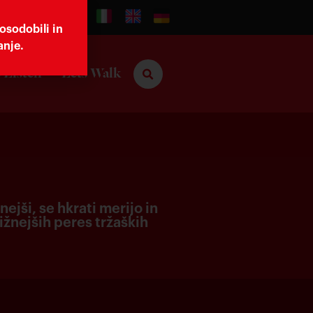
osodobili in
anje.
 Listen
Lets Walk
nejši, se hkrati merijo in
ižnejših peres tržaških