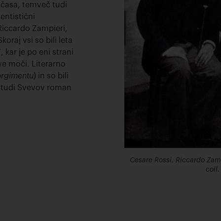
a časa, temveč tudi
dentistični
, Riccardo Zampieri,
oraj vsi so bili leta
 kar je po eni strani
ve moči. Literarno
orgimentu
) in so bili
al tudi Svevov roman
Cesare Rossi, Riccardo Zampi
coll.