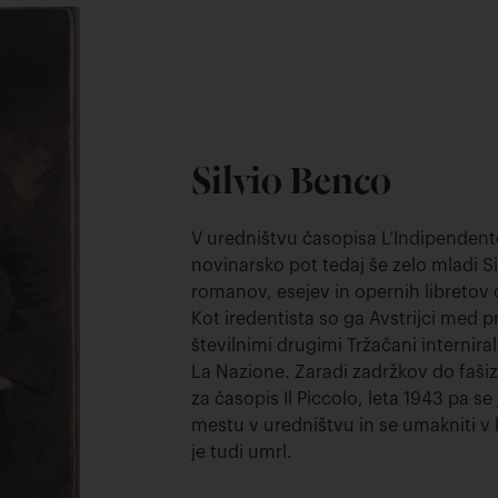
Silvio Benco
V uredništvu časopisa L’Indipendente
novinarsko pot tedaj še zelo mladi Sil
romanov, esejev in opernih libretov o
Kot iredentista so ga Avstrijci med 
številnimi drugimi Tržačani interniral
La Nazione. Zaradi zadržkov do fašizm
za časopis Il Piccolo, leta 1943 pa s
mestu v uredništvu in se umakniti v k
je tudi umrl.