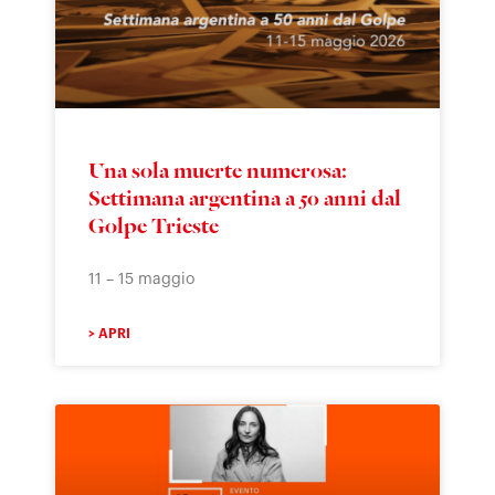
Una sola muerte numerosa:
Settimana argentina a 50 anni dal
Golpe Trieste
11 – 15 maggio
> APRI