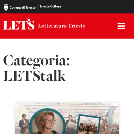
Trieste Cultura
Comune di Trieste
Letteratura Trieste
Categoria:
LETStalk