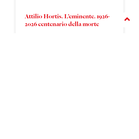
Attilio Hortis. L’eminente. 1926-
2026 centenario della morte
Sabato 28 marzo ore 10.00
> APRI