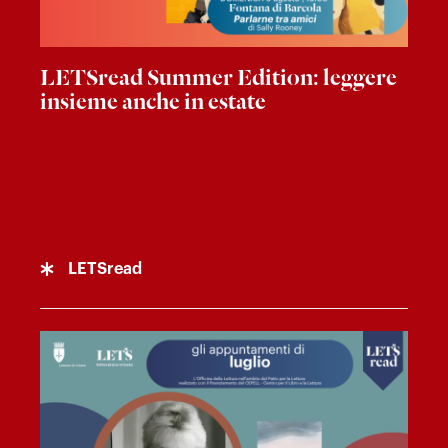
LETSread Summer Edition: leggere
insieme anche in estate
LETSread