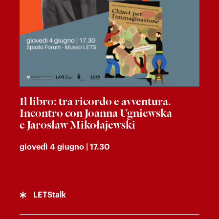
Il libro: tra ricordo e avventura.
Incontro con Joanna Ugniewska
e Jarosław Mikołajewski
giovedì 4 giugno | 17.30
LETStalk