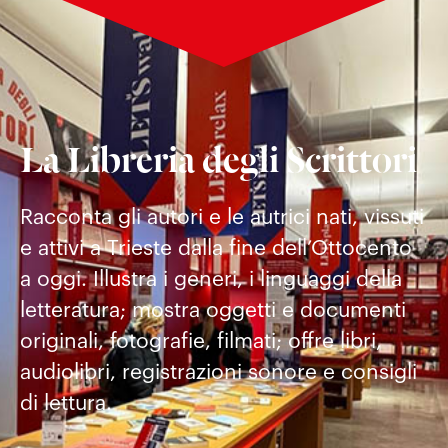
La Libreria degli Scrittori
Racconta gli autori e le autrici nati, vissuti
e attivi a Trieste dalla fine dell’Ottocento
a oggi. Illustra i generi, i linguaggi della
letteratura; mostra oggetti e documenti
originali, fotografie, filmati; offre libri,
audiolibri, registrazioni sonore e consigli
di lettura.