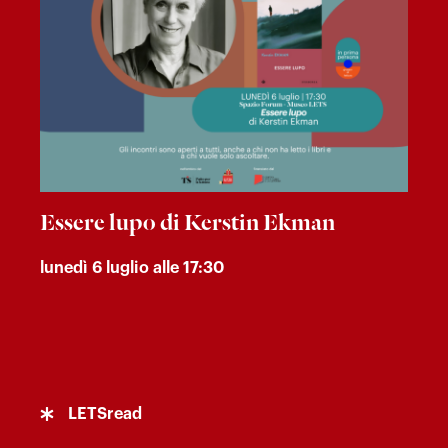
Essere lupo di Kerstin Ekman
lunedì 6 luglio alle 17:30
LETSread