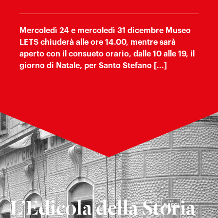
Mercoledì 24 e mercoledì 31 dicembre Museo
LETS chiuderà alle ore 14.00, mentre sarà
aperto con il consueto orario, dalle 10 alle 19, il
giorno di Natale, per Santo Stefano [...]
L’Edicola della Storia