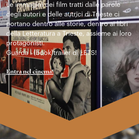
Le immagini dei film tratti dalle parole
degli autori e delle autrici di Trieste ci
portano dentro alle storie, dentro ai libri
della Letteratura a Trieste, assieme ai loro
protagonisti.
Guarda i (book)trailer di LETS!
Entra nel cinema!