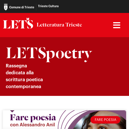
Trieste Cultura
Comune di Trieste
Letteratura Trieste
LETSpoetry
Rassegna
dedicata alla
scrittura poetica
contemporanea
FARE POESIA