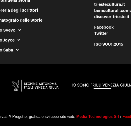
cola della Storia
triestecultura.it
reria degli Scrittori
beniculturali.comu
discover-trieste.it
atografo delle Storie
Facebook
o Svevo
Twitter
o Joyce
ISO 9001:2015
o Saba
rvati // Progetto, grafica e sviluppo sito web:
Media Technologies Srl
/
Feed