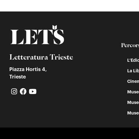
Percor
Letteratura Trieste
L’Edi
Piazza Hortis 4,
La Lib
Trieste
Cinem
Muse
Muse
Muse