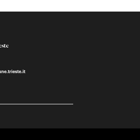
este
ne.trieste.it