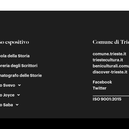
so espositivo
Comune di Tri
comune.trieste.it
cola della Storia
triestecultura.it
reria degli Scrittori
beniculturali.comu
discover-trieste.it
atografo delle Storie
Facebook
o Svevo
Twitter
o Joyce
ISO 9001:2015
o Saba