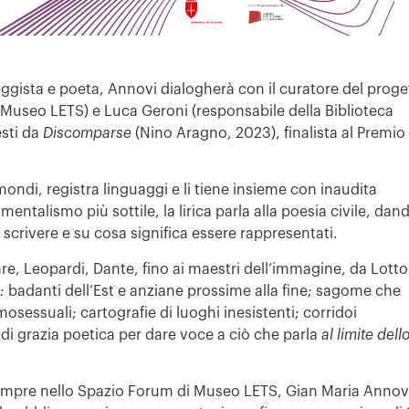
aggista e poeta, Annovi dialogherà con il curatore del proge
Museo LETS) e Luca Geroni (responsabile della Biblioteca
esti da
Discomparse
(Nino Aragno, 2023), finalista al Premio
ondi, registra linguaggi e li tiene insieme con inaudita
entalismo più sottile, la lirica parla alla poesia civile, dan
o scrivere e su cosa significa essere rappresentati.
e, Leopardi, Dante, fino ai maestri dell’immagine, da Lotto
:
badanti dell’Est e anziane prossime alla fine; sagome che
sessuali; cartografie di luoghi inesistenti; corridoi
e di grazia poetica per dare voce a ciò che parla
al limite dell
 sempre nello Spazio Forum di Museo LETS, Gian Maria Annov