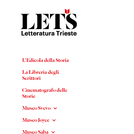
L’Edicola della Storia
La Libreria degli
Scrittori
Cinematografo delle
Storie
Museo Svevo
Museo Joyce
Museo Saba