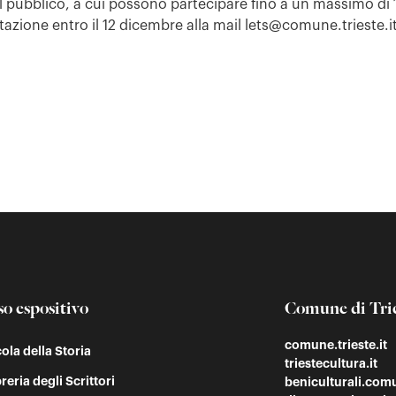
l pubblico, a cui possono partecipare fino a un massimo di 
otazione entro il 12 dicembre alla mail lets@comune.trieste.i
so espositivo
Comune di Tri
comune.trieste.it
cola della Storia
triestecultura.it
reria degli Scrittori
beniculturali.comu