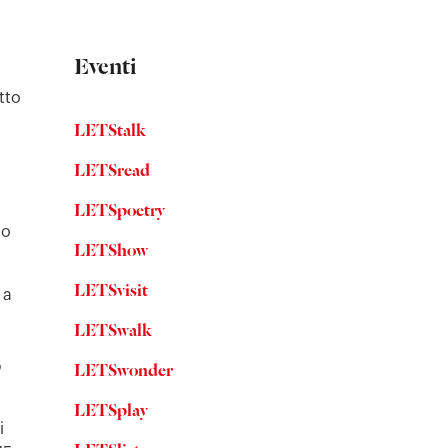
Eventi
tto
LETStalk
LETSread
LETSpoetry
do
LETShow
LETSvisit
 a
LETSwalk
o
LETSwonder
LETSplay
i