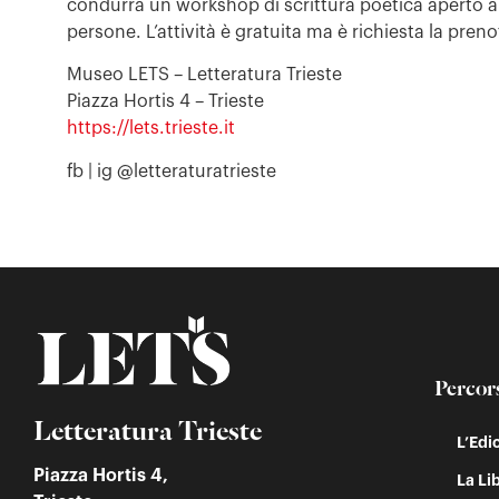
condurrà un workshop di scrittura poetica aperto a
persone. L’attività è gratuita ma è richiesta la pren
Museo LETS – Letteratura Trieste
Piazza Hortis 4 – Trieste
https://lets.trieste.it
fb | ig @letteraturatrieste
Percor
Letteratura Trieste
L’Edi
Piazza Hortis 4,
La Lib