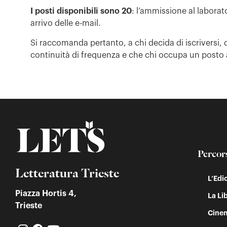
I posti disponibili sono 20
: l’ammissione al laborator
arrivo delle e-mail.
Si raccomanda pertanto, a chi decida di iscriversi,
continuità di frequenza e che chi occupa un posto al 
Percor
Letteratura Trieste
L’Edi
Piazza Hortis 4,
La Lib
Trieste
Cinem