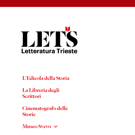
L’Edicola della Storia
La Libreria degli
Scrittori
Cinematografo delle
Storie
Museo Svevo