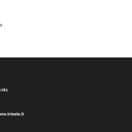
ta
este
ne.trieste.it