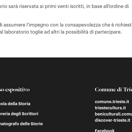
io sarà riservata ai primi venti iscritti, in base all’ordine di
 di assumere l’impegno con la consapevolezza che è richies
laboratorio toglie ad altri la possibilità di partecipare.
so espositivo
Comune di Tri
comune.trieste.it
cola della Storia
triestecultura.it
reria degli Scrittori
beniculturali.comu
discover-trieste.it
atografo delle Storie
Facebook