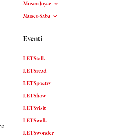
Museo Joyce
Museo Saba
Eventi
LETStalk
LETSread
LETSpoetry
LETShow
a
LETSvisit
LETSwalk
una
LETSwonder