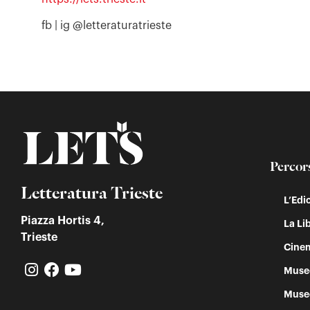
fb | ig @letteraturatrieste
Percor
Letteratura Trieste
L’Edi
Piazza Hortis 4,
La Lib
Trieste
Cinem
Muse
Muse