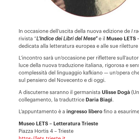
In occasione dell’uscita della nuova edizione de
I r
rivista “
L’Indice dei Libri del Mese”
e il
Museo LETS – 
dedicata alla letteratura europea e alle sue rilett
L’incontro sarà un’occasione per riflettere sull’autor
luce della nuova traduzione italiana, rigorosa e sensi
complessità del linguaggio kafkiano — un’opera che 
sul pensiero del Novecento e di oggi.
A discuterne saranno il germanista
Ulisse Dogà
(Uni
collegamento, la traduttrice
Daria Biagi
.
L’appuntamento è a
ingresso libero
fino a esaurime
Museo LETS – Letteratura Trieste
Piazza Hortis 4 – Trieste
https://lets.trieste.it