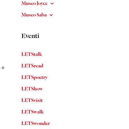
Museo Joyce
Museo Saba
Eventi
LETStalk
LETSread
 e
LETSpoetry
LETShow
LETSvisit
LETSwalk
LETSwonder