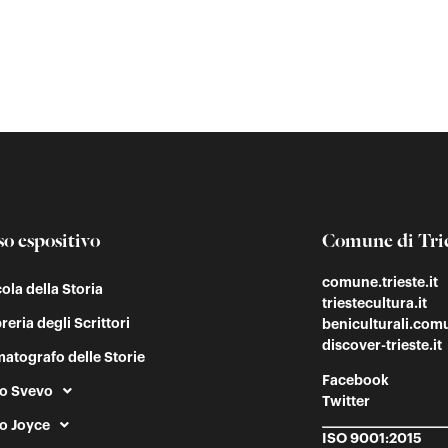
so espositivo
Comune di Tri
comune.trieste.it
cola della Storia
triestecultura.it
reria degli Scrittori
beniculturali.comu
discover-trieste.it
atografo delle Storie
Facebook
o Svevo
Twitter
o Joyce
ISO 9001:2015