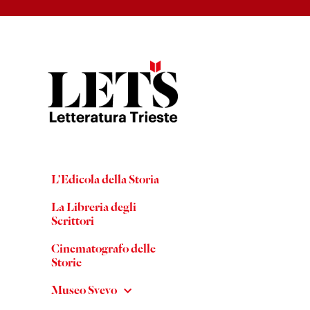
L’Edicola della Storia
La Libreria degli
Scrittori
Cinematografo delle
Storie
Museo Svevo