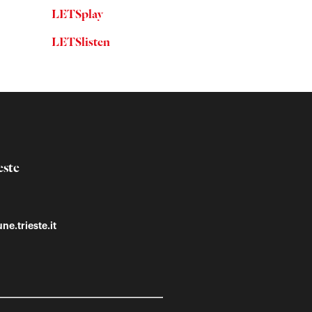
LETSplay
LETSlisten
este
ne.trieste.it