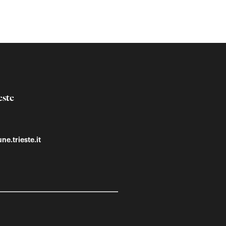
este
ne.trieste.it