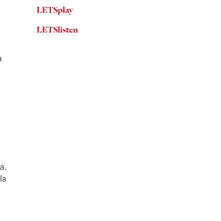
LETSplay
LETSlisten
a
ra.
la