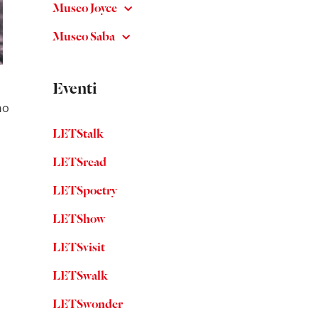
Museo Joyce
Museo Saba
Eventi
no
LETStalk
LETSread
LETSpoetry
LETShow
LETSvisit
LETSwalk
LETSwonder