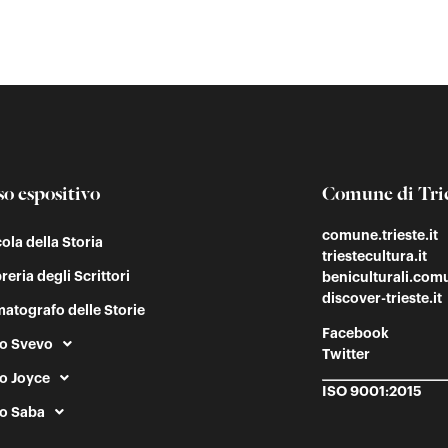
so espositivo
Comune di Tri
comune.trieste.it
cola della Storia
triestecultura.it
reria degli Scrittori
beniculturali.comu
discover-trieste.it
atografo delle Storie
Facebook
o Svevo
Twitter
o Joyce
ISO 9001:2015
o Saba