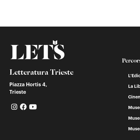
Percor
Letteratura Trieste
L’Edi
Piazza Hortis 4,
La Lib
Trieste
Cinem
Muse
Muse
Muse