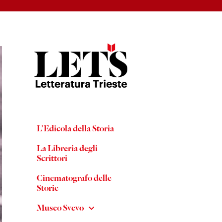
L’Edicola della Storia
La Libreria degli
Scrittori
Cinematografo delle
Storie
Museo Svevo