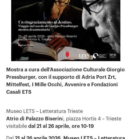
Mostra a cura dell’
Associazione Culturale Giorgio
Pressburger
, con il supporto di
Adria Port Zrt
,
Mittelfest
,
I Mille Occhi
,
Avvenire
e
Fondazioni
Casali ETS
Museo LETS – Letteratura Trieste
Atrio di Palazzo Biserin
i, piazza Hortis 4 – Trieste
visitabile
dal 21 al 26 aprile, ore 10-19
Dal
21 al 26 aprile 2026
,
Museo LETS – Letteratura