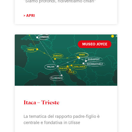
“Siamo profondi, ridiventiamo chiari”
> APRI
MUSEO JOYCE
Itaca – Trieste
La tematica del rapporto padre-figlio è
centrale e fondativa in
Ulisse