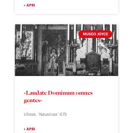
> APRI
MUSEO JOYCE
«Laudate Dominum omnes
gentes»
Ulisse, ‘Nausicaa’ 675
> APRI