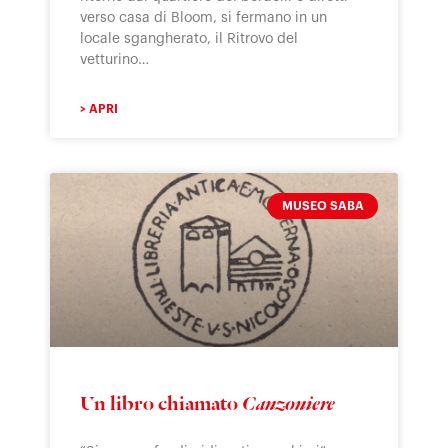
verso casa di Bloom, si fermano in un
locale sgangherato, il Ritrovo del
vetturino…
> APRI
MUSEO SABA
Un libro chiamato
Canzoniere