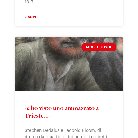
1917
> APRI
MUSEO JOYCE
«e ho visto uno ammazzato a
Trieste…»
Stephen Dedalus e Leopold Bloom, di
ritorno dal quartiere dei bordelli e diretti