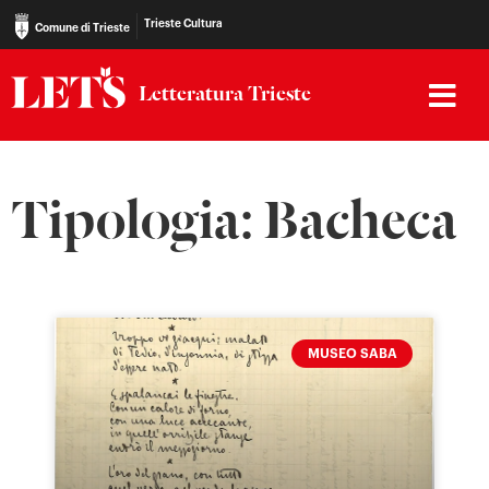
Trieste Cultura
Comune di Trieste
Letteratura Trieste
Tipologia: Bacheca
MUSEO SABA